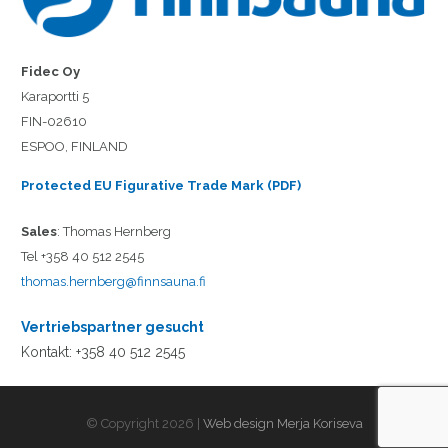
Fidec Oy
Karaportti 5
FIN-02610
ESPOO, FINLAND
Protected EU Figurative Trade Mark (PDF)
Sales
: Thomas Hernberg
Tel +358 40 512 2545
thomas.hernberg@finnsauna.fi
Vertriebspartner gesucht
Kontakt: +358 40 512 2545
© Copyright 2026 |
Web design Merja Koriseva