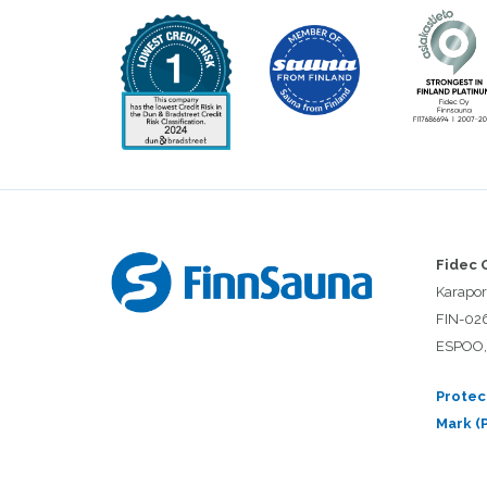
Fidec 
Karaport
FIN-02
ESPOO,
Protec
Mark (