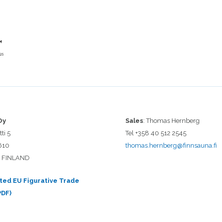
Oy
Sales
: Thomas Hernberg
ti 5
Tel +358 40 512 2545
610
thomas.hernberg@finnsauna.fi
 FINLAND
ted EU Figurative Trade
PDF)